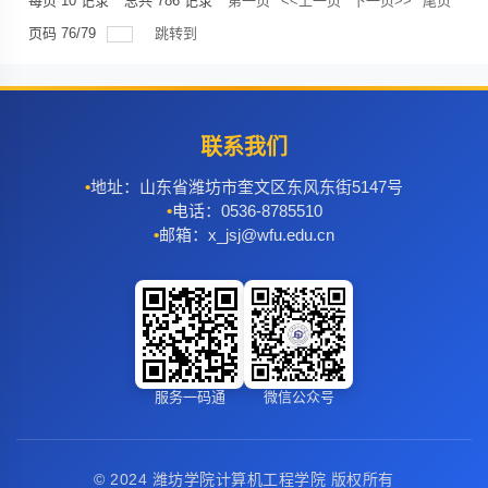
每页
10
记录
总共
786
记录
第一页
<<上一页
下一页>>
尾页
页码
76
/
79
跳转到
联系我们
地址：山东省潍坊市奎文区东风东街5147号
电话：0536-8785510
邮箱：x_jsj@wfu.edu.cn
服务一码通
微信公众号
© 2024 潍坊学院计算机工程学院 版权所有