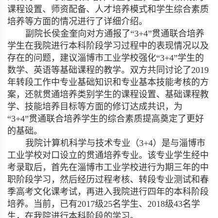
课程设置、师资配备、人才培养模式和学生综合素质
培养等方面的情况进行了详细介绍。
副院长侯金奎向对方通报了“
3+4”
贯通联合培养
学生在我院进行本科阶段学习过程中的表现情况以及
存在的问题，建议淄博市工业学校强化“
3+4”
学生的
数学、英语等基础课程的教学。双方共同讨论了
2019
年转段工作中专业基础知识和专业基本技能考核的方
案，还就贯通培养类别学生的课程设置、基础课程教
学、技能培养目标等方面的修订达成共识，为
“
3+4”
贯通联合培养学生的综合素质提高奠定了更好
的基础。
我院计算机科学与技术专业（
3+4
）是与淄博市
工业学校对口设立的贯通培养专业。该专业学生经中
考录取后，首先在淄博市工业学校进行为期三年的中
职阶段学习，然后经历过程考核、转段专业测试和春
季高考文化课考试，再进入我院进行四年的本科阶段
培养。当前，已有
2017
级
25
名学生、
2018
级
43
名学
生，在我院进行本科阶段的学习。