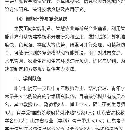
主要开展数字图像处理、计算机视觉、信息检索等领域的理
论方法研究、关键技术突破及应用研究。
（
4
）智能计算与复杂系统
主要面向智能制造、智慧农业等新兴产业需求，利用智
能计算和系统建模技术开展研究和应用。发挥超级计算机速
度快、负载强、存储大等优势，研发可并行处理、可精细仿
真、可敏捷识别的复杂模型和智能算法，用于对城市交通、
水电管网、农业生产和生态环境进行预测、优化与导调，为
决策制定和方案规划提供有力支撑。
二、学科队伍
本学科拥有一支以中青年教师为主、结构合理、青年学
术带头人比例较高的学术研究队伍。目前该学科共有成员
25
名，其中教授
9
人、副教授
8
人，博士
17
人，硕士研究生导师
9
人。有享受“国务院政府特殊津贴”专家
1
人；山东省高校教
学名师
1
人；山东省专业（学科）骨干带头人
1
人；山东电子
学会信息技术与信息化专家委员会专家
2
人；潍坊科技智库