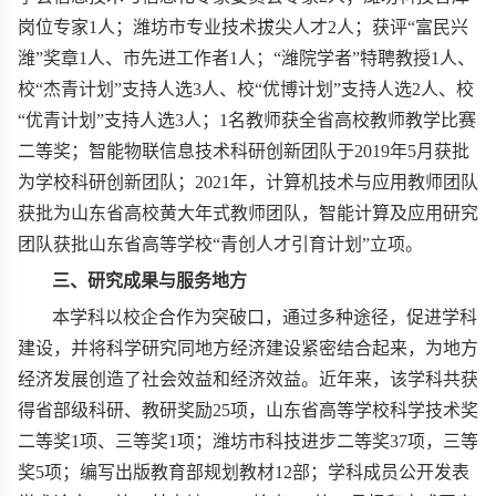
岗位专家
1
人；潍坊市专业技术拔尖人才
2
人；获评“富民兴
潍”奖章
1
人、市先进工作者
1
人；“潍院学者”特聘教授
1
人、
校“杰青计划”支持人选
3
人、校“优博计划”支持人选
2
人、校
“优青计划”支持人选
3
人；
1
名教师获全省高校教师教学比赛
二等奖；智能物联信息技术科研创新团队于
2019
年
5
月获批
为学校科研创新团队；
2021
年，计算机技术与应用教师团队
获批为山东省高校黄大年式教师团队，智能计算及应用研究
团队获批山东省高等学校“青创人才引育计划”立项。
三、研究成果与服务地方
本学科以校企合作为突破口，通过多种途径，促进学科
建设，并将科学研究同地方经济建设紧密结合起来，为地方
经济发展创造了社会效益和经济效益。近年来，该学科共获
得省部级科研、教研奖励
25
项，山东省高等学校科学技术奖
二等奖
1
项、三等奖
1
项；潍坊市科技进步二等奖
37
项，三等
奖
5
项；编写出版教育部规划教材
12
部；学科成员公开发表