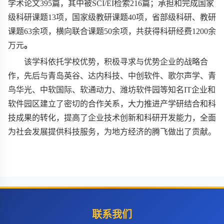
学术论文
395
篇，其中被
SCI/EI
检索
216
篇；承担和完成国家
级科研课题
13
项，国家级教研课题
40
项，省部级科研、教研
课题
63
余项，横向联合课题
50
余项，共获得科研经费
1200
余
万元
。
该学科依托学校优势，积极寻求与优势企业的战略合
作，先后与青岛英谷、达内科技、中创软件、歌尔声学、青
鸟华光、中软国际、软通动力、潍坊软件园等知名
IT
企业和
软件园区建立了密切的合作关系，大力推进产学研结合和科
技成果的转化，提高了企业技术创新和科研开发能力，全面
为社会发展提供科技服务，为地方经济的腾飞做出了贡献。
联系我们