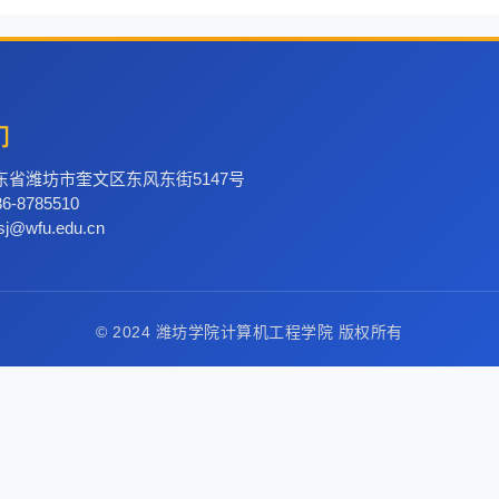
们
东省潍坊市奎文区东风东街5147号
-8785510
j@wfu.edu.cn
© 2024 潍坊学院计算机工程学院 版权所有