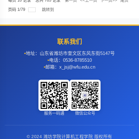
每页
10
记录
总共
785
记录
第一页
<<上一页
下一页>>
尾页
页码
1
/
79
跳转到
联系我们
地址：山东省潍坊市奎文区东风东街5147号
电话：0536-8785510
邮箱：x_jsj@wfu.edu.cn
服务一码通
微信公众号
© 2024 潍坊学院计算机工程学院 版权所有