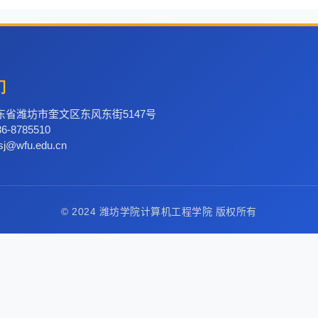
们
东省潍坊市奎文区东风东街5147号
-8785510
j@wfu.edu.cn
© 2024 潍坊学院计算机工程学院 版权所有