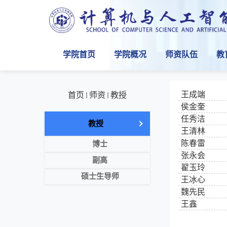
学院首页
学院概况
师资队伍
教
王成端
首页
师资
教授
侯金奎
任秀洁
教授
王清林
陈春雷
博士
张永会
副高
翟玉玲
硕士生导师
王冰心
魏先民
王鑫